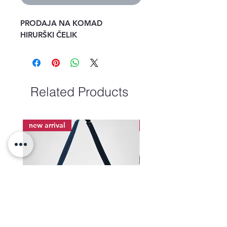
PRODAJA NA KOMAD
HIRURŠKI ČELIK
Related Products
new arrival
new arrival