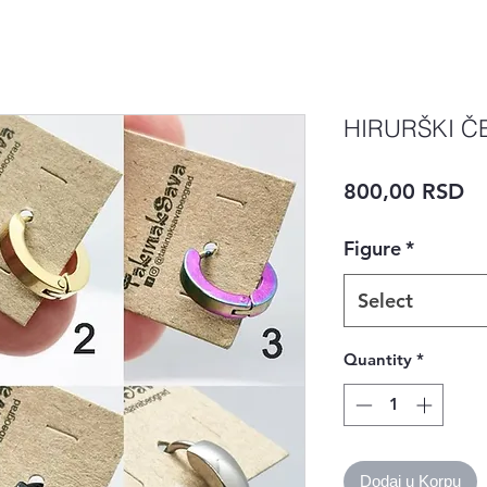
HIRURŠKI Č
Pr
800,00 RSD
Figure
*
Select
Quantity
*
Dodaj u Korpu