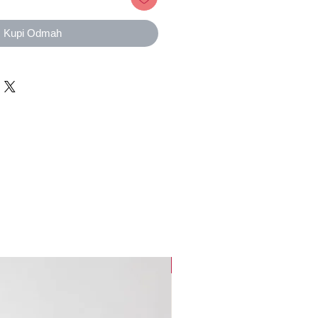
Kupi Odmah
new arrival