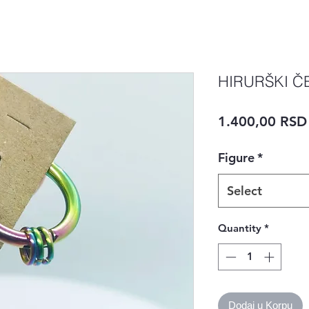
HIRURŠKI Č
1.400,00 RSD
Figure
*
Select
Quantity
*
Dodaj u Korpu