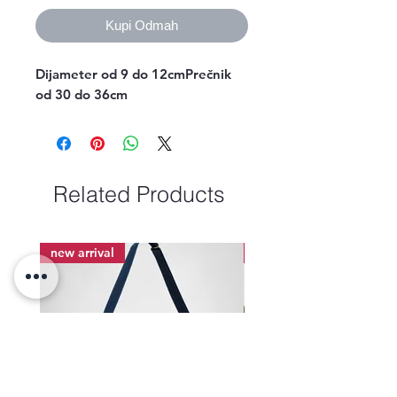
Kupi Odmah
Dijameter od 9 do 12cmPrečnik 
od 30 do 36cm
Related Products
new arrival
new arrival