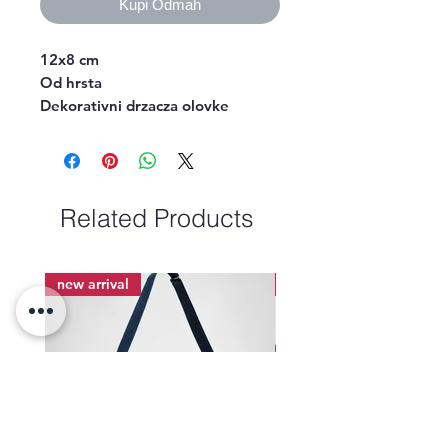
Kupi Odmah
12x8 cm 

Od hrsta

Dekorativni drzacza olovke
Related Products
new arrival
new arrival