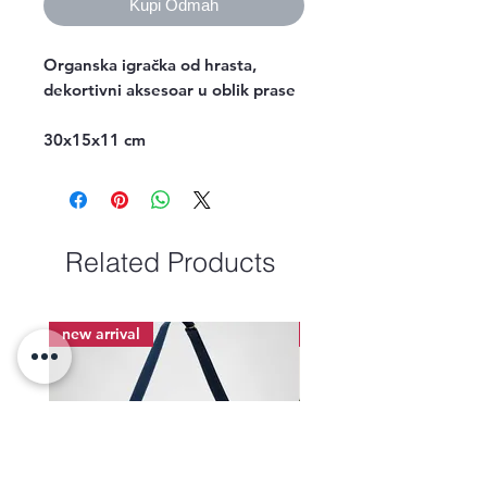
Kupi Odmah
Organska igračka od hrasta, 
dekortivni aksesoar u oblik prase

30x15x11 cm
Related Products
new arrival
new arrival