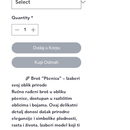
Quantity
*
Dodaj u Korpu
Kupi Odmah
🌾
Broš “Pšenica” – Izaberi
svoj oblik prirode
Ručno rađeni broš u obliku
pšenice, dostupan u različitim
oblicima i bojama. Ovaj delikatni
detalj donosi dašak prirodne
elegancije i simbolike plodnosti,
rasta i života. Izaberi model koji ti