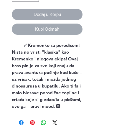
Dodaj u Korpu
Kupi Odmah
🦴
Kremenko sa porodicom!
Ništa ne vrišti "klasika" kao
Kremenko i njegova ekipa! Ovaj
bros pin je za sve koji znaju da
prava avantura počinje kod kuće –
uz vrisak, točak i možda jednog
dinosaurusa u kupatilu. Ako ti fali
malo blesave porodične topline i
crtaća koje si gledao/la u pidžami,
evo ga – pravi mood. 🛞