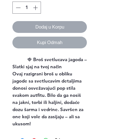
Dodaj u Korpu
Kupi Odmah
🍓
Broš svetlucava jagoda –
Slatki sjaj na tvoj način
Ovaj razigrani broš u obliku
jagode sa svetlucavim detaljima
donosi osvežavajući pop stila
svakom autfitu. Bilo da ga nosiš
na jakni, torbi ili haljini, dodaće
dozu šarma i vedrine. Savršen za
one koji vole da zasijaju – ali sa
ukusom!