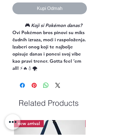
Kupi Odmah
🎮
Koji si Pokémon danas?
Ovi Pokémon bros pinovi su miks
čudnih izraza, moći i raspoloženja.
Izaberi onog koji te najbolje
opisuje danas i ponesi svoj vibe
kao pravi trener. Gotta feel ‘em
all! ⚡🔥💧🌪️
Related Products
new arrival
new arrival