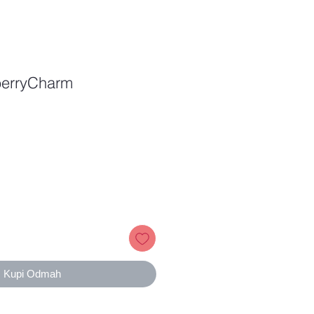
berryCharm
Price
Kupi Odmah