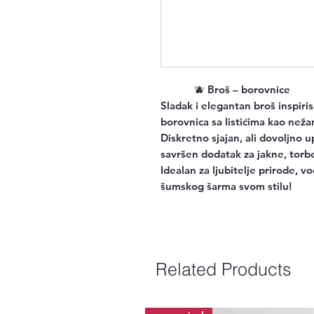
🫐
Broš – borovnice
Sladak i elegantan broš inspir
borovnica sa listićima kao nežan
Diskretno sjajan, ali dovoljno u
savršen dodatak za jakne, torbe,
Idealan za ljubitelje prirode, vo
šumskog šarma svom stilu!
Related Products