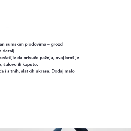
isan šumskim plodovima – grozd
 detalj.
pečatljiv da privuče pažnju, ovaj broš je
 šalove ili kapute.
ća i sitnih, slatkih ukrasa. Dodaj malo