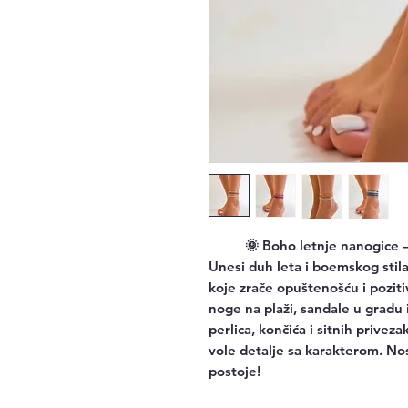
🌞 Boho letnje nanogice – 
Unesi duh leta i boemskog stil
koje zrače opuštenošću i pozi
noge na plaži, sandale u gradu 
perlica, končića i sitnih privez
vole detalje sa karakterom. Nosi
postoje!