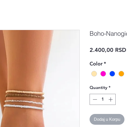
Boho-Nanogi
2.400,00 RSD
Color
*
Quantity
*
Dodaj u Korpu