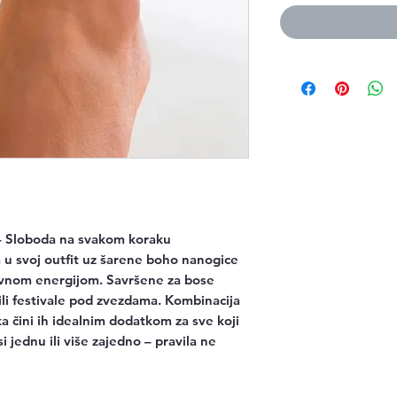
Sloboda na svakom koraku
a u svoj outfit uz šarene boho nanogice
tivnom energijom. Savršene za bose
ili festivale pod zvezdama. Kombinacija
aka čini ih idealnim dodatkom za sve koji
 jednu ili više zajedno – pravila ne