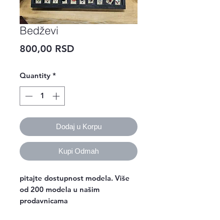
Bedževi
Price
800,00 RSD
Quantity
*
Dodaj u Korpu
Kupi Odmah
pitajte dostupnost modela. Više
od 200 modela u našim
prodavnicama