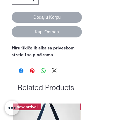
Dodaj u Korpu
Kupi Odmah
Hirurškičelik alka sa priveskom 
strele i sa pločicama
Related Products
new arrival
new arrival