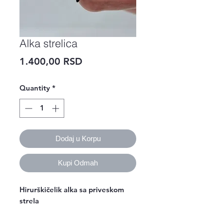
Alka strelica
Price
1.400,00 RSD
Quantity
*
Dodaj u Korpu
Kupi Odmah
Hirurškičelik alka sa priveskom 
strela