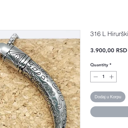
316 L Hirurški
3.900,00 RSD
Quantity
*
Dodaj u Korpu